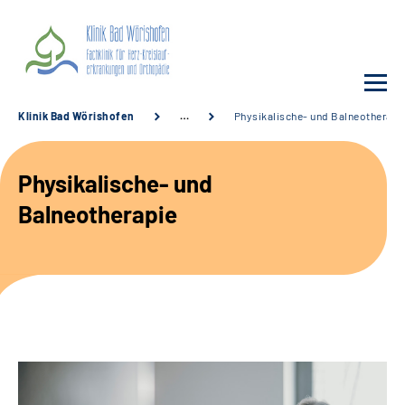
Klinik Bad Wörishofen
…
Physikalische- und Balneotherapi
Unsere Klinik
Physikalische- und
Unsere Angebote
Balneotherapie
Service
Karriere
Sozialdienste & Zuweisende
Suche