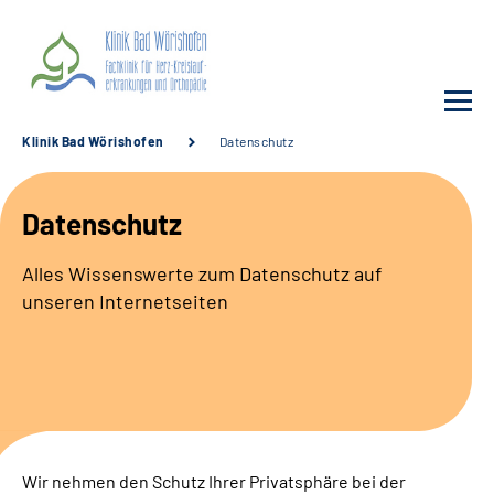
Klinik Bad Wörishofen
Datenschutz
Unsere Klinik
Datenschutz
Unsere Angebote
Alles Wissenswerte zum Datenschutz auf
unseren Internetseiten
Service
Karriere
Sozialdienste & Zuweisende
Wir nehmen den Schutz Ihrer Privatsphäre bei der
Suche