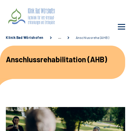
Klinik Bad Wörishofen
…
Anschlussreha (AHB)
Unsere Klinik
Anschlussrehabilitation (AHB)
Unsere Angebote
Service
Karriere
Sozialdienste & Zuweisende
Suche