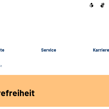
te
Service
Karrier
it
efreiheit