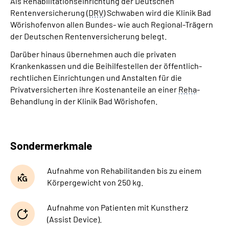
Als Rehabilitationseinrichtung der Deutschen
Rentenversicherung (
DRV
) Schwaben wird die Klinik Bad
Leichte Sprache
Wörishofenvon allen Bundes- wie auch Regional-Trägern
der Deutschen Rentenversicherung belegt.
Gebärdensprache
Darüber hinaus übernehmen auch die privaten
Krankenkassen und die Beihilfestellen der öffentlich-
rechtlichen Einrichtungen und Anstalten für die
Privatversicherten ihre Kostenanteile an einer
Reha
-
Login
Behandlung in der Klinik Bad Wörishofen.
Sondermerkmale
Aufnahme von Rehabilitanden bis zu einem
Körpergewicht von 250 kg.
Aufnahme von Patienten mit Kunstherz
(Assist Device).