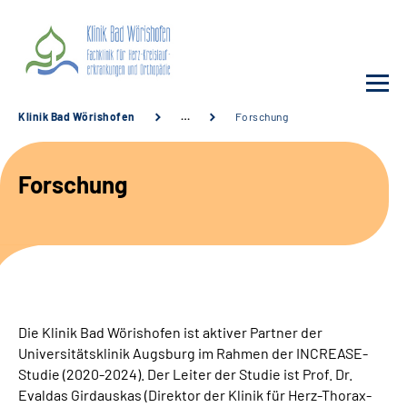
Klinik Bad Wörishofen
…
Forschung
Unsere Klinik
Forschung
Unsere Angebote
Service
Karriere
Die Klinik Bad Wörishofen ist aktiver Partner der
Sozialdienste & Zuweisende
Universitätsklinik Augsburg im Rahmen der INCREASE-
Studie (2020-2024). Der Leiter der Studie ist Prof. Dr.
Evaldas Girdauskas (Direktor der Klinik für Herz-Thorax-
Suche