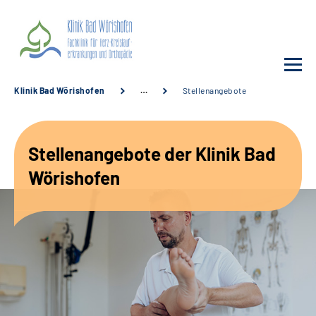
Klinik Bad Wörishofen
…
Stellenangebote
Unsere Klinik
Stellenangebote der Klinik Bad
Unsere Angebote
Wörishofen
Service
Karriere
Sozialdienste & Zuweisende
Suche